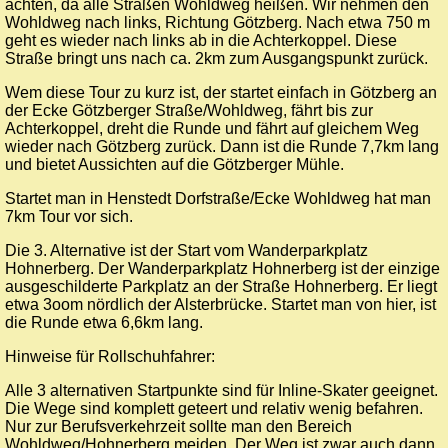
achten, da alle Straßen Wohldweg heißen. Wir nehmen den
Wohldweg nach links, Richtung Götzberg. Nach etwa 750 m
geht es wieder nach links ab in die Achterkoppel. Diese
Straße bringt uns nach ca. 2km zum Ausgangspunkt zurück.
Wem diese Tour zu kurz ist, der startet einfach in Götzberg an
der Ecke Götzberger Straße/Wohldweg, fährt bis zur
Achterkoppel, dreht die Runde und fährt auf gleichem Weg
wieder nach Götzberg zurück. Dann ist die Runde 7,7km lang
und bietet Aussichten auf die Götzberger Mühle.
Startet man in Henstedt Dorfstraße/Ecke Wohldweg hat man
7km Tour vor sich.
Die 3. Alternative ist der Start vom Wanderparkplatz
Hohnerberg. Der Wanderparkplatz Hohnerberg ist der einzige
ausgeschilderte Parkplatz an der Straße Hohnerberg. Er liegt
etwa 3oom nördlich der Alsterbrücke. Startet man von hier, ist
die Runde etwa 6,6km lang.
Hinweise für Rollschuhfahrer:
Alle 3 alternativen Startpunkte sind für Inline-Skater geeignet.
Die Wege sind komplett geteert und relativ wenig befahren.
Nur zur Berufsverkehrzeit sollte man den Bereich
Wohldweg/Hohnerberg meiden. Der Weg ist zwar auch dann